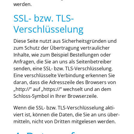
wer­den.
SSL- bzw. TLS-
Verschlüsselung
Die­se Sei­te nutzt aus Sicher­heits­grün­den und
zum Schutz der Über­tra­gung ver­trau­li­cher
Inhal­te, wie zum Bei­spiel Bestel­lun­gen oder
Anfra­gen, die Sie an uns als Sei­ten­be­trei­ber
sen­den, eine SSL- bzw. TLS-Ver­schlüs­se­lung.
Eine ver­schlüs­sel­te Ver­bin­dung erken­nen Sie
dar­an, dass die Adress­zei­le des Brow­sers von
„http://“ auf „https://“ wech­selt und an dem
Schloss-Sym­bol in Ihrer Brow­ser­zei­le.
Wenn die SSL- bzw. TLS-Ver­schlüs­se­lung akti­
viert ist, kön­nen die Daten, die Sie an uns über­
mit­teln, nicht von Drit­ten mit­ge­le­sen wer­den.