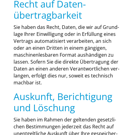
Recht auf Daten­
übertrag­barkeit
Sie haben das Recht, Daten, die wir auf Grund­
la­ge Ihrer Ein­wil­li­gung oder in Erfül­lung eines
Ver­trags auto­ma­ti­siert ver­ar­bei­ten, an sich
oder an einen Drit­ten in einem gän­gi­gen,
maschi­nen­les­ba­ren For­mat aus­hän­di­gen zu
las­sen. Sofern Sie die direk­te Über­tra­gung der
Daten an einen ande­ren Ver­ant­wort­li­chen ver­
lan­gen, erfolgt dies nur, soweit es tech­nisch
mach­bar ist.
Auskunft, Berichtigung
und Löschung
Sie haben im Rah­men der gel­ten­den gesetz­li­
chen Bestim­mun­gen jeder­zeit das Recht auf
unent­gelt­li­che Aus­kunft über Ihre gespei­cher­