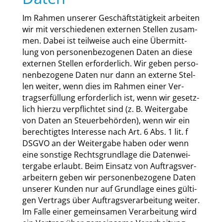
Im Rah­men unse­rer Geschäfts­tä­tig­keit arbei­ten
wir mit ver­schie­de­nen exter­nen Stel­len zusam­
men. Dabei ist teil­wei­se auch eine Über­mitt­
lung von per­so­nen­be­zo­ge­nen Daten an die­se
exter­nen Stel­len erfor­der­lich. Wir geben per­so­
nen­be­zo­ge­ne Daten nur dann an exter­ne Stel­
len wei­ter, wenn dies im Rah­men einer Ver­
trags­er­fül­lung erfor­der­lich ist, wenn wir gesetz­
lich hier­zu ver­pflich­tet sind (z. B. Wei­ter­ga­be
von Daten an Steu­er­be­hör­den), wenn wir ein
berech­tig­tes Inter­es­se nach Art. 6 Abs. 1 lit. f
DSGVO an der Wei­ter­ga­be haben oder wenn
eine sons­ti­ge Rechts­grund­la­ge die Daten­wei­
ter­ga­be erlaubt. Beim Ein­satz von Auf­trags­ver­
ar­bei­tern geben wir per­so­nen­be­zo­ge­ne Daten
unse­rer Kun­den nur auf Grund­la­ge eines gül­ti­
gen Ver­trags über Auf­trags­ver­ar­bei­tung wei­ter.
Im Fal­le einer gemein­sa­men Ver­ar­bei­tung wird