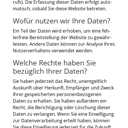
rufs). Die Erfas­sung die­ser Daten erfolgt auto­
ma­tisch, sobald Sie die­se Web­site betre­ten.
Wofür nutzen wir Ihre Daten?
Ein Teil der Daten wird erho­ben, um eine feh­
ler­freie Bereit­stel­lung der Web­site zu gewähr­
leis­ten. Ande­re Daten kön­nen zur Ana­ly­se Ihres
Nut­zer­ver­hal­tens ver­wen­det wer­den.
Welche Rechte haben Sie
bezüglich Ihrer Daten?
Sie haben jeder­zeit das Recht, unent­gelt­lich
Aus­kunft über Her­kunft, Emp­fän­ger und Zweck
Ihrer gespei­cher­ten per­so­nen­be­zo­ge­nen
Daten zu erhal­ten. Sie haben außer­dem ein
Recht, die Berich­ti­gung oder Löschung die­ser
Daten zu ver­lan­gen. Wenn Sie eine Ein­wil­li­gung
zur Daten­ver­ar­bei­tung erteilt haben, kön­nen
Sie die­se Ein­wil­li­gung jeder­zeit für die Zukunft