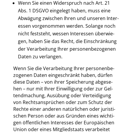
Wenn Sie einen Wider­spruch nach Art. 21
Abs. 1 DSGVO ein­ge­legt haben, muss eine
Abwä­gung zwi­schen Ihren und unse­ren Inter­
es­sen vor­ge­nom­men wer­den. Solan­ge noch
nicht fest­steht, wes­sen Inter­es­sen über­wie­
gen, haben Sie das Recht, die Ein­schrän­kung
der Ver­ar­bei­tung Ihrer per­so­nen­be­zo­ge­nen
Daten zu ver­lan­gen.
Wenn Sie die Ver­ar­bei­tung Ihrer per­so­nen­be­
zo­ge­nen Daten ein­ge­schränkt haben, dür­fen
die­se Daten – von ihrer Spei­che­rung abge­se­
hen – nur mit Ihrer Ein­wil­li­gung oder zur Gel­
tend­ma­chung, Aus­übung oder Ver­tei­di­gung
von Rechts­an­sprü­chen oder zum Schutz der
Rech­te einer ande­ren natür­li­chen oder juris­ti­
schen Per­son oder aus Grün­den eines wich­ti­
gen öffent­li­chen Inter­es­ses der Euro­päi­schen
Uni­on oder eines Mit­glied­staats ver­ar­bei­tet