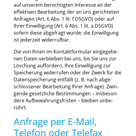
auf unse­rem berech­tig­ten Inter­es­se an der
effek­ti­ven Bear­bei­tung der an uns gerich­te­ten
Anfra­gen (Art. 6 Abs. 1 lit. f DSGVO) oder auf
Ihrer Ein­wil­li­gung (Art. 6 Abs. 1 lit. a DSGVO)
sofern die­se abge­fragt wur­de; die Ein­wil­li­gung
ist jeder­zeit wider­ruf­bar.
Die von Ihnen im Kon­takt­for­mu­lar ein­ge­ge­be­
nen Daten ver­blei­ben bei uns, bis Sie uns zur
Löschung auf­for­dern, Ihre Ein­wil­li­gung zur
Spei­che­rung wider­ru­fen oder der Zweck für die
Daten­spei­che­rung ent­fällt (z. B. nach abge­
schlos­se­ner Bear­bei­tung Ihrer Anfra­ge). Zwin­
gen­de gesetz­li­che Bestim­mun­gen – ins­be­son­
de­re Auf­be­wah­rungs­fris­ten – blei­ben unbe­
rührt.
Anfrage per E‑Mail,
Telefon oder Telefax