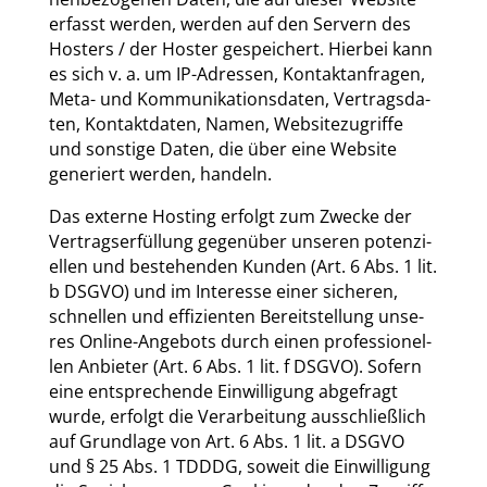
erfasst wer­den, wer­den auf den Ser­vern des
Hos­ters / der Hos­ter gespei­chert. Hier­bei kann
es sich v. a. um IP-Adres­sen, Kon­takt­an­fra­gen,
Meta- und Kom­mu­ni­ka­ti­ons­da­ten, Ver­trags­da­
ten, Kon­takt­da­ten, Namen, Web­site­zu­grif­fe
und sons­ti­ge Daten, die über eine Web­site
gene­riert wer­den, han­deln.
Das exter­ne Hos­ting erfolgt zum Zwe­cke der
Ver­trags­er­fül­lung gegen­über unse­ren poten­zi­
el­len und bestehen­den Kun­den (Art. 6 Abs. 1 lit.
b DSGVO) und im Inter­es­se einer siche­ren,
schnel­len und effi­zi­en­ten Bereit­stel­lung unse­
res Online-Ange­bots durch einen pro­fes­sio­nel­
len Anbie­ter (Art. 6 Abs. 1 lit. f DSGVO). Sofern
eine ent­spre­chen­de Ein­wil­li­gung abge­fragt
wur­de, erfolgt die Ver­ar­bei­tung aus­schließ­lich
auf Grund­la­ge von Art. 6 Abs. 1 lit. a DSGVO
und § 25 Abs. 1 TDDDG, soweit die Ein­wil­li­gung