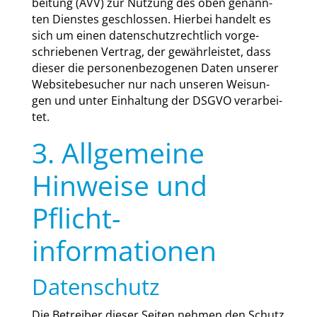
bei­tung (AVV) zur Nut­zung des oben genann­
ten Diens­tes geschlos­sen. Hier­bei han­delt es
sich um einen daten­schutz­recht­lich vor­ge­
schrie­be­nen Ver­trag, der gewähr­leis­tet, dass
die­ser die per­so­nen­be­zo­ge­nen Daten unse­rer
Web­site­be­su­cher nur nach unse­ren Wei­sun­
gen und unter Ein­hal­tung der DSGVO ver­ar­bei­
tet.
3. Allgemeine
Hinweise und
Pflicht­
informationen
Datenschutz
Die Betrei­ber die­ser Sei­ten neh­men den Schutz