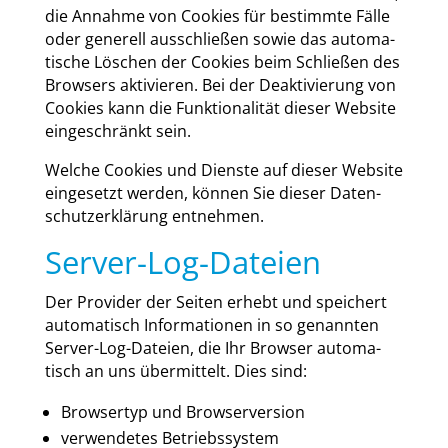
die Annah­me von Coo­kies für bestimm­te Fäl­le
oder gene­rell aus­schlie­ßen sowie das auto­ma­
ti­sche Löschen der Coo­kies beim Schlie­ßen des
Brow­sers akti­vie­ren. Bei der Deak­ti­vie­rung von
Coo­kies kann die Funk­tio­na­li­tät die­ser Web­site
ein­ge­schränkt sein.
Wel­che Coo­kies und Diens­te auf die­ser Web­site
ein­ge­setzt wer­den, kön­nen Sie die­ser Daten­
schutz­er­klä­rung ent­neh­men.
Server-Log-Dateien
Der Pro­vi­der der Sei­ten erhebt und spei­chert
auto­ma­tisch Infor­ma­tio­nen in so genann­ten
Ser­ver-Log-Datei­en, die Ihr Brow­ser auto­ma­
tisch an uns über­mit­telt. Dies sind:
Brow­ser­typ und Brow­ser­ver­si­on
ver­wen­de­tes Betriebs­sys­tem