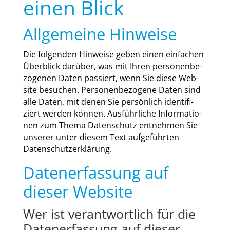
einen Blick
Allgemeine Hinweise
Die fol­gen­den Hin­wei­se geben einen ein­fa­chen
Über­blick dar­über, was mit Ihren per­so­nen­be­
zo­ge­nen Daten pas­siert, wenn Sie die­se Web­
site besu­chen. Per­so­nen­be­zo­ge­ne Daten sind
alle Daten, mit denen Sie per­sön­lich iden­ti­fi­
ziert wer­den kön­nen. Aus­führ­li­che Infor­ma­tio­
nen zum The­ma Daten­schutz ent­neh­men Sie
unse­rer unter die­sem Text auf­ge­führ­ten
Daten­schutz­er­klä­rung.
Datenerfassung auf
dieser Website
Wer ist verantwortlich für die
Datenerfassung auf dieser