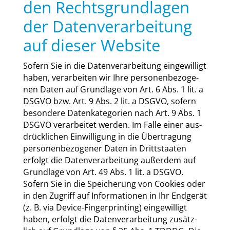
den Rechtsgrundlagen
der Datenverarbeitung
auf dieser Website
Sofern Sie in die Daten­ver­ar­bei­tung ein­ge­wil­ligt
haben, ver­ar­bei­ten wir Ihre per­so­nen­be­zo­ge­
nen Daten auf Grund­la­ge von Art. 6 Abs. 1 lit. a
DSGVO bzw. Art. 9 Abs. 2 lit. a DSGVO, sofern
beson­de­re Daten­ka­te­go­rien nach Art. 9 Abs. 1
DSGVO ver­ar­bei­tet wer­den. Im Fal­le einer aus­
drück­li­chen Ein­wil­li­gung in die Über­tra­gung
per­so­nen­be­zo­ge­ner Daten in Dritt­staa­ten
erfolgt die Daten­ver­ar­bei­tung außer­dem auf
Grund­la­ge von Art. 49 Abs. 1 lit. a DSGVO.
Sofern Sie in die Spei­che­rung von Coo­kies oder
in den Zugriff auf Infor­ma­tio­nen in Ihr End­ge­rät
(z. B. via Device-Fin­ger­prin­ting) ein­ge­wil­ligt
haben, erfolgt die Daten­ver­ar­bei­tung zusätz­