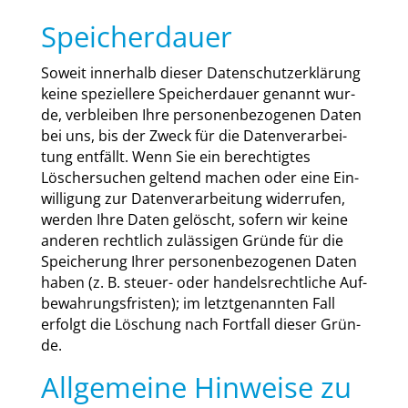
Speicherdauer
Soweit inner­halb die­ser Daten­schutz­er­klä­rung
kei­ne spe­zi­el­le­re Spei­cher­dau­er genannt wur­
de, ver­blei­ben Ihre per­so­nen­be­zo­ge­nen Daten
bei uns, bis der Zweck für die Daten­ver­ar­bei­
tung ent­fällt. Wenn Sie ein berech­tig­tes
Löscher­su­chen gel­tend machen oder eine Ein­
wil­li­gung zur Daten­ver­ar­bei­tung wider­ru­fen,
wer­den Ihre Daten gelöscht, sofern wir kei­ne
ande­ren recht­lich zuläs­si­gen Grün­de für die
Spei­che­rung Ihrer per­so­nen­be­zo­ge­nen Daten
haben (z. B. steu­er- oder han­dels­recht­li­che Auf­
be­wah­rungs­fris­ten); im letzt­ge­nann­ten Fall
erfolgt die Löschung nach Fort­fall die­ser Grün­
de.
Allgemeine Hinweise zu