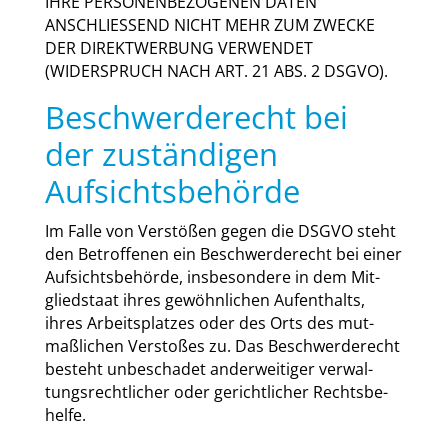
IHRE PERSONENBEZOGENEN DATEN
ANSCHLIESSEND NICHT MEHR ZUM ZWECKE
DER DIREKTWERBUNG VERWENDET
(WIDERSPRUCH NACH ART. 21 ABS. 2 DSGVO).
Beschwerde­recht bei
der zuständigen
Aufsichts­behörde
Im Fal­le von Ver­stö­ßen gegen die DSGVO steht
den Betrof­fe­nen ein Beschwer­de­recht bei einer
Auf­sichts­be­hör­de, ins­be­son­de­re in dem Mit­
glied­staat ihres gewöhn­li­chen Auf­ent­halts,
ihres Arbeits­plat­zes oder des Orts des mut­
maß­li­chen Ver­sto­ßes zu. Das Beschwer­de­recht
besteht unbe­scha­det ander­wei­ti­ger ver­wal­
tungs­recht­li­cher oder gericht­li­cher Rechts­be­
hel­fe.