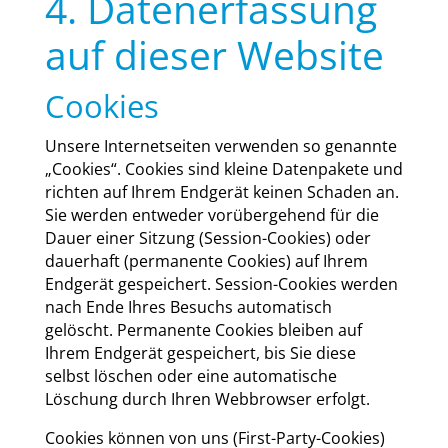
4. Datenerfassung
auf dieser Website
Cookies
Unse­re Inter­net­sei­ten ver­wen­den so genann­te
„Coo­kies“. Coo­kies sind klei­ne Daten­pa­ke­te und
rich­ten auf Ihrem End­ge­rät kei­nen Scha­den an.
Sie wer­den ent­we­der vor­über­ge­hend für die
Dau­er einer Sit­zung (Ses­si­on-Coo­kies) oder
dau­er­haft (per­ma­nen­te Coo­kies) auf Ihrem
End­ge­rät gespei­chert. Ses­si­on-Coo­kies wer­den
nach Ende Ihres Besuchs auto­ma­tisch
gelöscht. Per­ma­nen­te Coo­kies blei­ben auf
Ihrem End­ge­rät gespei­chert, bis Sie die­se
selbst löschen oder eine auto­ma­ti­sche
Löschung durch Ihren Web­brow­ser erfolgt.
Coo­kies kön­nen von uns (First-Par­ty-Coo­kies)