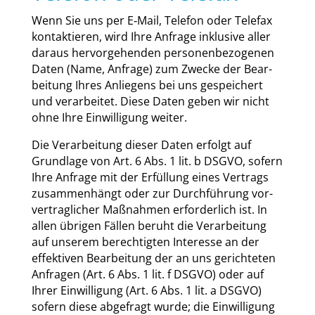
Wenn Sie uns per E‑Mail, Tele­fon oder Tele­fax
kon­tak­tie­ren, wird Ihre Anfra­ge inklu­si­ve aller
dar­aus her­vor­ge­hen­den per­so­nen­be­zo­ge­nen
Daten (Name, Anfra­ge) zum Zwe­cke der Bear­
bei­tung Ihres Anlie­gens bei uns gespei­chert
und ver­ar­bei­tet. Die­se Daten geben wir nicht
ohne Ihre Ein­wil­li­gung wei­ter.
Die Ver­ar­bei­tung die­ser Daten erfolgt auf
Grund­la­ge von Art. 6 Abs. 1 lit. b DSGVO, sofern
Ihre Anfra­ge mit der Erfül­lung eines Ver­trags
zusam­men­hängt oder zur Durch­füh­rung vor­
ver­trag­li­cher Maß­nah­men erfor­der­lich ist. In
allen übri­gen Fäl­len beruht die Ver­ar­bei­tung
auf unse­rem berech­tig­ten Inter­es­se an der
effek­ti­ven Bear­bei­tung der an uns gerich­te­ten
Anfra­gen (Art. 6 Abs. 1 lit. f DSGVO) oder auf
Ihrer Ein­wil­li­gung (Art. 6 Abs. 1 lit. a DSGVO)
sofern die­se abge­fragt wur­de; die Ein­wil­li­gung