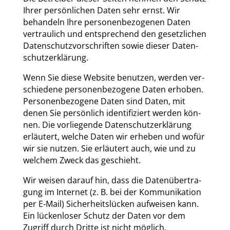
Ihrer per­sön­li­chen Daten sehr ernst. Wir
behan­deln Ihre per­so­nen­be­zo­ge­nen Daten
ver­trau­lich und ent­spre­chend den gesetz­li­chen
Daten­schutz­vor­schrif­ten sowie die­ser Daten­
schutz­er­klä­rung.
Wenn Sie die­se Web­site benut­zen, wer­den ver­
schie­de­ne per­so­nen­be­zo­ge­ne Daten erho­ben.
Per­so­nen­be­zo­ge­ne Daten sind Daten, mit
denen Sie per­sön­lich iden­ti­fi­ziert wer­den kön­
nen. Die vor­lie­gen­de Daten­schutz­er­klä­rung
erläu­tert, wel­che Daten wir erhe­ben und wofür
wir sie nut­zen. Sie erläu­tert auch, wie und zu
wel­chem Zweck das geschieht.
Wir wei­sen dar­auf hin, dass die Daten­über­tra­
gung im Inter­net (z. B. bei der Kom­mu­ni­ka­ti­on
per E‑Mail) Sicher­heits­lü­cken auf­wei­sen kann.
Ein lücken­lo­ser Schutz der Daten vor dem
Zugriff durch Drit­te ist nicht mög­lich.