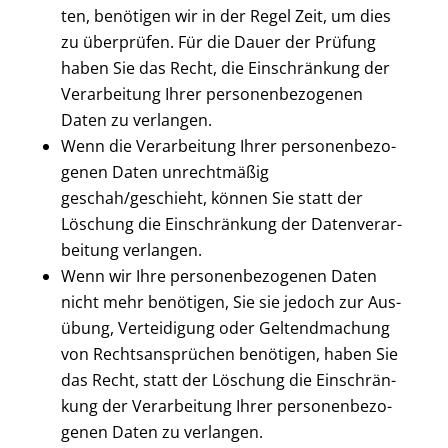
ten, benö­ti­gen wir in der Regel Zeit, um dies
zu über­prü­fen. Für die Dau­er der Prü­fung
haben Sie das Recht, die Ein­schrän­kung der
Ver­ar­bei­tung Ihrer per­so­nen­be­zo­ge­nen
Daten zu ver­lan­gen.
Wenn die Ver­ar­bei­tung Ihrer per­so­nen­be­zo­
ge­nen Daten unrecht­mä­ßig
geschah/geschieht, kön­nen Sie statt der
Löschung die Ein­schrän­kung der Daten­ver­ar­
bei­tung ver­lan­gen.
Wenn wir Ihre per­so­nen­be­zo­ge­nen Daten
nicht mehr benö­ti­gen, Sie sie jedoch zur Aus­
übung, Ver­tei­di­gung oder Gel­tend­ma­chung
von Rechts­an­sprü­chen benö­ti­gen, haben Sie
das Recht, statt der Löschung die Ein­schrän­
kung der Ver­ar­bei­tung Ihrer per­so­nen­be­zo­
ge­nen Daten zu ver­lan­gen.