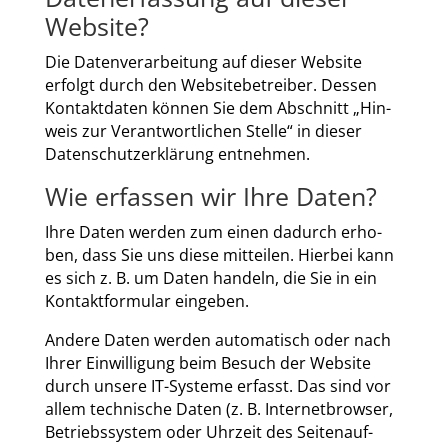
Website?
Die Daten­ver­ar­bei­tung auf die­ser Web­site
erfolgt durch den Web­site­be­trei­ber. Des­sen
Kon­takt­da­ten kön­nen Sie dem Abschnitt „Hin­
weis zur Ver­ant­wort­li­chen Stel­le“ in die­ser
Daten­schutz­er­klä­rung ent­neh­men.
Wie erfassen wir Ihre Daten?
Ihre Daten wer­den zum einen dadurch erho­
ben, dass Sie uns die­se mit­tei­len. Hier­bei kann
es sich z. B. um Daten han­deln, die Sie in ein
Kon­takt­for­mu­lar ein­ge­ben.
Ande­re Daten wer­den auto­ma­tisch oder nach
Ihrer Ein­wil­li­gung beim Besuch der Web­site
durch unse­re IT-Sys­te­me erfasst. Das sind vor
allem tech­ni­sche Daten (z. B. Inter­net­brow­ser,
Betriebs­sys­tem oder Uhr­zeit des Sei­ten­auf­