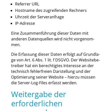
Refer­rer URL
Host­na­me des zugrei­fen­den Rech­ners
Uhr­zeit der Ser­ver­an­fra­ge
IP-Adres­se
Eine Zusam­men­füh­rung die­ser Daten mit
ande­ren Daten­quel­len wird nicht vor­ge­nom­
men.
Die Erfas­sung die­ser Daten erfolgt auf Grund­la­
ge von Art. 6 Abs. 1 lit. f DSGVO. Der Web­site­be­
trei­ber hat ein berech­tig­tes Inter­es­se an der
tech­nisch feh­ler­frei­en Dar­stel­lung und der
Opti­mie­rung sei­ner Web­site – hier­zu müs­sen
die Ser­ver-Log-Files erfasst wer­den.
Weitergabe der
erforderlichen