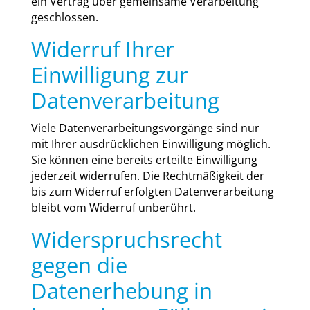
ein Ver­trag über gemein­sa­me Ver­ar­bei­tung
geschlos­sen.
Widerruf Ihrer
Einwilligung zur
Datenverarbeitung
Vie­le Daten­ver­ar­bei­tungs­vor­gän­ge sind nur
mit Ihrer aus­drück­li­chen Ein­wil­li­gung mög­lich.
Sie kön­nen eine bereits erteil­te Ein­wil­li­gung
jeder­zeit wider­ru­fen. Die Recht­mä­ßig­keit der
bis zum Wider­ruf erfolg­ten Daten­ver­ar­bei­tung
bleibt vom Wider­ruf unbe­rührt.
Widerspruchsrecht
gegen die
Datenerhebung in