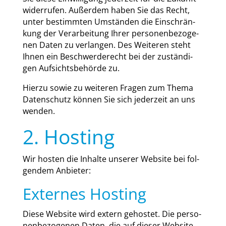
wider­ru­fen. Außer­dem haben Sie das Recht,
unter bestimm­ten Umstän­den die Ein­schrän­
kung der Ver­ar­bei­tung Ihrer per­so­nen­be­zo­ge­
nen Daten zu ver­lan­gen. Des Wei­te­ren steht
Ihnen ein Beschwer­de­recht bei der zustän­di­
gen Auf­sichts­be­hör­de zu.
Hier­zu sowie zu wei­te­ren Fra­gen zum The­ma
Daten­schutz kön­nen Sie sich jeder­zeit an uns
wen­den.
2. Hosting
Wir hos­ten die Inhal­te unse­rer Web­site bei fol­
gen­dem Anbie­ter:
Externes Hosting
Die­se Web­site wird extern gehos­tet. Die per­so­
nen­be­zo­ge­nen Daten, die auf die­ser Web­site