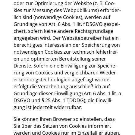
oder zur Opti­mie­rung der Web­site (z. B. Coo­
kies zur Mes­sung des Web­pu­bli­kums) erfor­der­
lich sind (not­wen­di­ge Coo­kies), wer­den auf
Grund­la­ge von Art. 6 Abs. 1 lit. f DSGVO gespei­
chert, sofern kei­ne ande­re Rechts­grund­la­ge
ange­ge­ben wird. Der Web­site­be­trei­ber hat ein
berech­tig­tes Inter­es­se an der Spei­che­rung von
not­wen­di­gen Coo­kies zur tech­nisch feh­ler­frei­
en und opti­mier­ten Bereit­stel­lung sei­ner
Diens­te. Sofern eine Ein­wil­li­gung zur Spei­che­
rung von Coo­kies und ver­gleich­ba­ren Wie­der­
erken­nungs­tech­no­lo­gien abge­fragt wur­de,
erfolgt die Ver­ar­bei­tung aus­schließ­lich auf
Grund­la­ge die­ser Ein­wil­li­gung (Art. 6 Abs. 1 lit. a
DSGVO und § 25 Abs. 1 TDDDG); die Ein­wil­li­
gung ist jeder­zeit wider­ruf­bar.
Sie kön­nen Ihren Brow­ser so ein­stel­len, dass
Sie über das Set­zen von Coo­kies infor­miert
wer­den und Coo­kies nur im Ein­zel­fall erlau­ben,