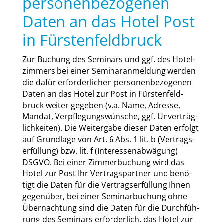
personenbezogenen
Daten an das Hotel Post
in Fürstenfeldbruck
Zur Buchung des Semi­nars und ggf. des Hotel­
zim­mers bei einer Semi­nar­an­mel­dung wer­den
die dafür erfor­der­li­chen per­so­nen­be­zo­ge­nen
Daten an das Hotel zur Post in Fürs­ten­feld­
bruck wei­ter gege­ben (v.a. Name, Adres­se,
Man­dat, Ver­pfle­gungs­wün­sche, ggf. Unver­träg­
lich­kei­ten). Die Wei­ter­ga­be die­ser Daten erfolgt
auf Grund­la­ge von Art. 6 Abs. 1 lit. b (Ver­trags­
er­fül­lung) bzw. lit. f (Inter­es­sen­ab­wä­gung)
DSGVO. Bei einer Zim­mer­bu­chung wird das
Hotel zur Post Ihr Ver­trags­part­ner und benö­
tigt die Daten für die Ver­trags­er­fül­lung Ihnen
gegen­über, bei einer Semi­nar­bu­chung ohne
Über­nach­tung sind die Daten für die Durch­füh­
rung des Semi­nars erfor­der­lich, das Hotel zur