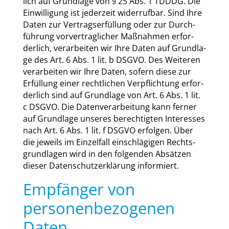
lich auf Grund­la­ge von § 25 Abs. 1 TDDDG. Die
Ein­wil­li­gung ist jeder­zeit wider­ruf­bar. Sind Ihre
Daten zur Ver­trags­er­fül­lung oder zur Durch­
füh­rung vor­ver­trag­li­cher Maß­nah­men erfor­
der­lich, ver­ar­bei­ten wir Ihre Daten auf Grund­la­
ge des Art. 6 Abs. 1 lit. b DSGVO. Des Wei­te­ren
ver­ar­bei­ten wir Ihre Daten, sofern die­se zur
Erfül­lung einer recht­li­chen Ver­pflich­tung erfor­
der­lich sind auf Grund­la­ge von Art. 6 Abs. 1 lit.
c DSGVO. Die Daten­ver­ar­bei­tung kann fer­ner
auf Grund­la­ge unse­res berech­tig­ten Inter­es­ses
nach Art. 6 Abs. 1 lit. f DSGVO erfol­gen. Über
die jeweils im Ein­zel­fall ein­schlä­gi­gen Rechts­
grund­la­gen wird in den fol­gen­den Absät­zen
die­ser Daten­schutz­er­klä­rung infor­miert.
Empfänger von
personenbezogenen
Daten