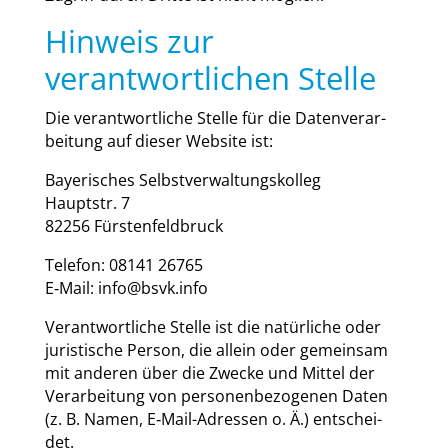
Hinweis zur
verantwortlichen Stelle
Die ver­ant­wort­li­che Stel­le für die Daten­ver­ar­
bei­tung auf die­ser Web­site ist:
Baye­ri­sches Selbst­ver­wal­tungs­kol­leg
Haupt­str. 7
82256 Fürs­ten­feld­bruck
Tele­fon: 08141 26765
E‑Mail: info@bsvk.info
Ver­ant­wort­li­che Stel­le ist die natür­li­che oder
juris­ti­sche Per­son, die allein oder gemein­sam
mit ande­ren über die Zwe­cke und Mit­tel der
Ver­ar­bei­tung von per­so­nen­be­zo­ge­nen Daten
(z. B. Namen, E‑Mail-Adres­sen o. Ä.) ent­schei­
det.