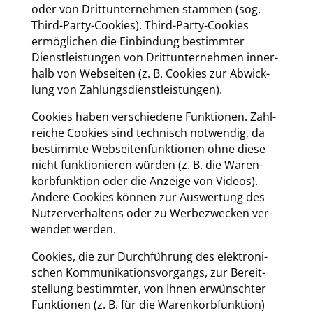
oder von Dritt­un­ter­neh­men stam­men (sog.
Third-Par­ty-Coo­kies). Third-Par­ty-Coo­kies
ermög­li­chen die Ein­bin­dung bestimm­ter
Dienst­leis­tun­gen von Dritt­un­ter­neh­men inner­
halb von Web­sei­ten (z. B. Coo­kies zur Abwick­
lung von Zah­lungs­dienst­leis­tun­gen).
Coo­kies haben ver­schie­de­ne Funk­tio­nen. Zahl­
rei­che Coo­kies sind tech­nisch not­wen­dig, da
bestimm­te Web­sei­ten­funk­tio­nen ohne die­se
nicht funk­tio­nie­ren wür­den (z. B. die Waren­
korb­funk­ti­on oder die Anzei­ge von Vide­os).
Ande­re Coo­kies kön­nen zur Aus­wer­tung des
Nut­zer­ver­hal­tens oder zu Wer­be­zwe­cken ver­
wen­det wer­den.
Coo­kies, die zur Durch­füh­rung des elek­tro­ni­
schen Kom­mu­ni­ka­ti­ons­vor­gangs, zur Bereit­
stel­lung bestimm­ter, von Ihnen erwünsch­ter
Funk­tio­nen (z. B. für die Waren­korb­funk­ti­on)