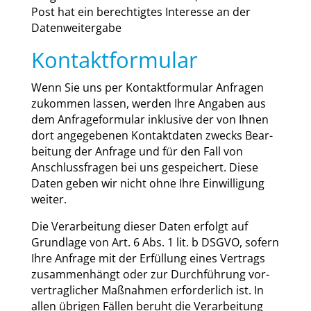
Post hat ein berech­tig­tes Inter­es­se an der
Daten­wei­ter­ga­be
Kontaktformular
Wenn Sie uns per Kon­takt­for­mu­lar Anfra­gen
zukom­men las­sen, wer­den Ihre Anga­ben aus
dem Anfra­ge­for­mu­lar inklu­si­ve der von Ihnen
dort ange­ge­be­nen Kon­takt­da­ten zwecks Bear­
bei­tung der Anfra­ge und für den Fall von
Anschluss­fra­gen bei uns gespei­chert. Die­se
Daten geben wir nicht ohne Ihre Ein­wil­li­gung
wei­ter.
Die Ver­ar­bei­tung die­ser Daten erfolgt auf
Grund­la­ge von Art. 6 Abs. 1 lit. b DSGVO, sofern
Ihre Anfra­ge mit der Erfül­lung eines Ver­trags
zusam­men­hängt oder zur Durch­füh­rung vor­
ver­trag­li­cher Maß­nah­men erfor­der­lich ist. In
allen übri­gen Fäl­len beruht die Ver­ar­bei­tung