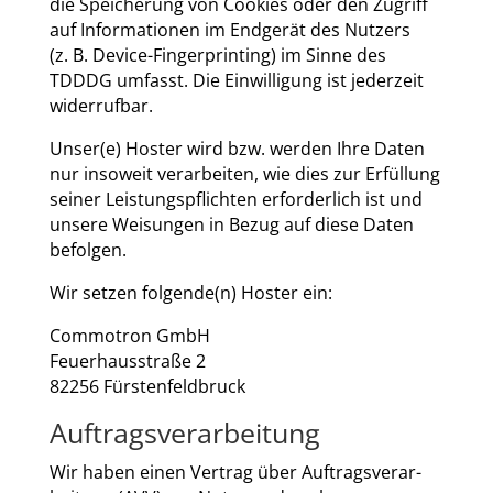
die Spei­che­rung von Coo­kies oder den Zugriff
auf Infor­ma­tio­nen im End­ge­rät des Nut­zers
(z. B. Device-Fin­ger­prin­ting) im Sin­ne des
TDDDG umfasst. Die Ein­wil­li­gung ist jeder­zeit
wider­ruf­bar.
Unser(e) Hos­ter wird bzw. wer­den Ihre Daten
nur inso­weit ver­ar­bei­ten, wie dies zur Erfül­lung
sei­ner Leis­tungs­pflich­ten erfor­der­lich ist und
unse­re Wei­sun­gen in Bezug auf die­se Daten
befol­gen.
Wir set­zen folgende(n) Hos­ter ein:
Com­mo­tron GmbH
Feu­er­haus­stra­ße 2
82256 Fürs­ten­feld­bruck
Auftragsverarbeitung
Wir haben einen Ver­trag über Auf­trags­ver­ar­