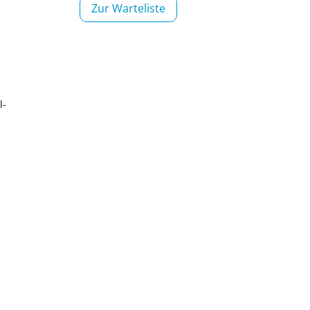
,
Zur War­te­lis­te
l­