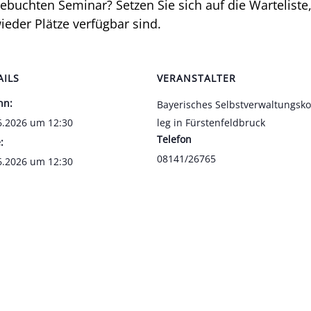
­buch­ten Semi­nar? Set­zen Sie sich auf die War­te­lis­te
­der Plät­ze ver­füg­bar sind.
AILS
VERANSTALTER
nn:
Baye­ri­sches Selbst­ver­wal­tungs­ko
6.2026 um 12:30
leg in Fürs­ten­feld­bruck
Tele­fon
:
08141/26765
6.2026 um 12:30