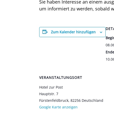
Sie haben Inter­es­se an einem aus­ge
um infor­miert zu wer­den, sobald wie
DET
Zum Kalender hinzufügen
Begi
08.0
Ende
10.0
VERANSTALTUNGSORT
Hotel zur Post
Haupt­str. 7
Fürs­ten­feld­bruck
,
82256
Deutsch­land
Goog­le Kar­te anzei­gen