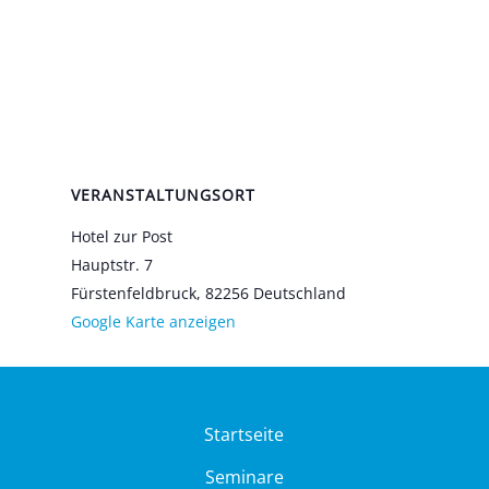
VERANSTALTUNGSORT
Hotel zur Post
Haupt­str. 7
Fürs­ten­feld­bruck
,
82256
Deutsch­land
Goog­le Kar­te anzei­gen
Startseite
Seminare