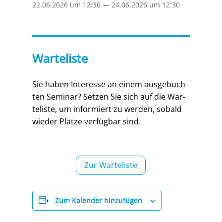
22.06.2026 um 12:30
—
24.06.2026 um 12:30
Warteliste
Sie haben Inter­es­se an einem aus­ge­buch­
ten Semi­nar? Set­zen Sie sich auf die War­
te­lis­te, um infor­miert zu wer­den, sobald
wie­der Plät­ze ver­füg­bar sind.
Zur War­te­lis­te
Zum Kalender hinzufügen