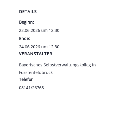
DETAILS
Beginn:
22.06.2026 um 12:30
Ende:
24.06.2026 um 12:30
VERANSTALTER
Baye­ri­sches Selbst­ver­wal­tungs­kol­leg in
Fürs­ten­feld­bruck
Tele­fon
08141/26765