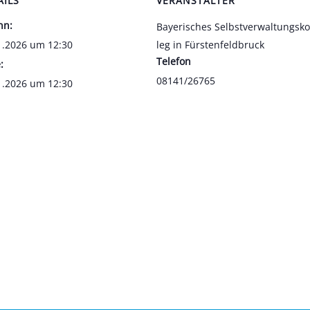
AILS
VERANSTALTER
nn:
Baye­ri­sches Selbst­ver­wal­tungs­ko
1.2026 um 12:30
leg in Fürs­ten­feld­bruck
Tele­fon
:
08141/26765
1.2026 um 12:30