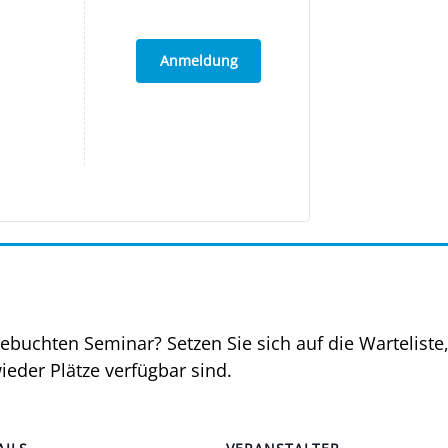
Anmeldung
­buch­ten Semi­nar? Set­zen Sie sich auf die War­te­lis­te
­der Plät­ze ver­füg­bar sind.