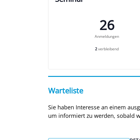
26
Anmel­dun­gen
2
ver­blei­bend
Warteliste
Sie haben Inter­es­se an einem aus­ge
um infor­miert zu wer­den, sobald wie