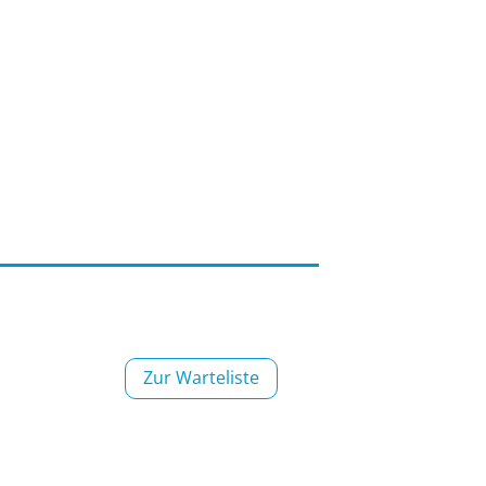
,
Zur War­te­lis­te