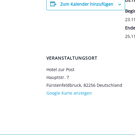
DET
Zum Kalender hinzufügen
Begi
23.1
Ende
25.1
VERANSTALTUNGSORT
Hotel zur Post
Haupt­str. 7
Fürs­ten­feld­bruck
,
82256
Deutsch­land
Goog­le Kar­te anzei­gen