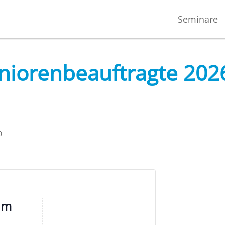
Seminare
niorenbeauftragte 202
0
um