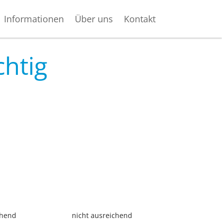
Informationen
Über uns
Kontakt
chtig
­chend
nicht aus­rei­chend