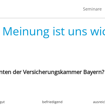
Seminare
 Meinung ist uns wi
n­ten der Ver­si­che­rungs­kam­mer Bay­ern?
gut
befrie­di­gend
aus­rei