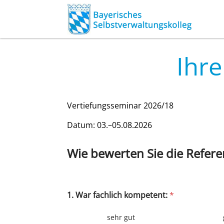
Ihre
Ver­tie­fungs­se­mi­nar 2026/18
Datum: 03.–05.08.2026
Wie bewer­ten Sie die Refe­re
e
1. War fach­lich kom­pe­tent:
*
i
n
e
sehr gut