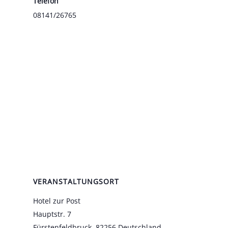
Tele­fon
08141/26765
VERANSTALTUNGSORT
Hotel zur Post
Haupt­str. 7
Fürs­ten­feld­bruck
,
82256
Deutsch­land