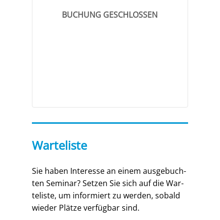
BUCHUNG GESCHLOS­SEN
Warteliste
Sie haben Inter­es­se an einem aus­ge­buch­
ten Semi­nar? Set­zen Sie sich auf die War­
te­lis­te, um infor­miert zu wer­den, sobald
wie­der Plät­ze ver­füg­bar sind.